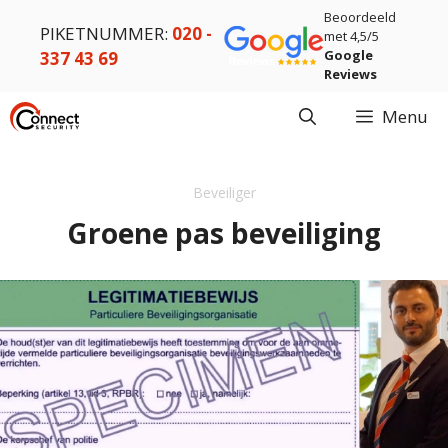
Ga
Beoordeeld
PIKETNUMMER:
020 -
naar
met 4,5/5
Google
337 43 69
de
Reviews
inhoud
Menu
Beveiliger
Groene pas beveiliging