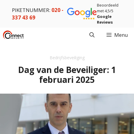
Ga
Beoordeeld
PIKETNUMMER:
020 -
naar
met 4,5/5
Google
337 43 69
de
Reviews
inhoud
Menu
Bedrijfsbeveiliging
Dag van de Beveiliger: 1
februari 2025