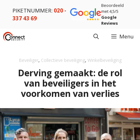
Ga
Beoordeeld
PIKETNUMMER:
020 -
naar
met 4,5/5
Google
337 43 69
de
Reviews
inhoud
Menu
Beveiliger
,
Collectieve beveiliging
,
Winkelbeveiliging
Derving gemaakt: de rol
van beveiligers in het
voorkomen van verlies