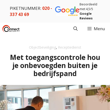
Ga
Beoordeeld
PIKETNUMMER:
020 -
naar
met 4,5/5
Google
337 43 69
de
Reviews
inhoud
Menu
Objectbeveiliging
,
Receptiedienst
Met toegangscontrole hou
je onbevoegden buiten je
bedrijfspand