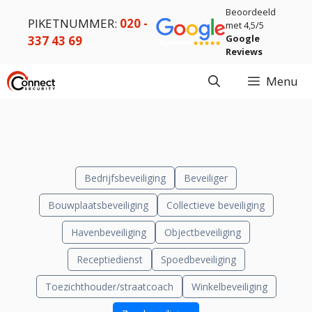
Ga
Beoordeeld
PIKETNUMMER:
020 -
naar
met 4,5/5
Google
337 43 69
de
Reviews
inhoud
Menu
Bedrijfsbeveiliging
Beveiliger
Bouwplaatsbeveiliging
Collectieve beveiliging
Havenbeveiliging
Objectbeveiliging
Receptiedienst
Spoedbeveiliging
Toezichthouder/straatcoach
Winkelbeveiliging